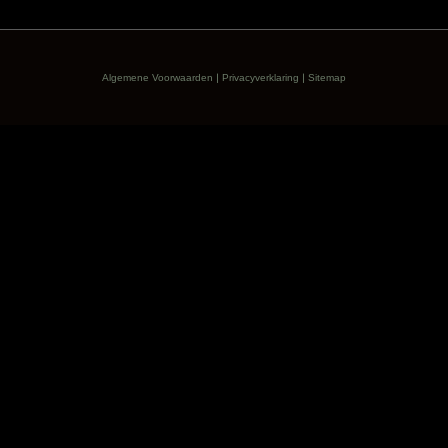
|
|
Algemene Voorwaarden
Privacyverklaring
Sitemap