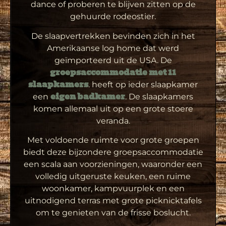
dance of proberen te blijven zitten op de
gehuurde rodeostier.
De slaapvertrekken bevinden zich in het
Amerikaanse log home dat werd
geïmporteerd uit de USA. De
groepsaccommodatie met 11
. heeft op ieder slaapkamer
slaapkamers
een
. De slaapkamers
eigen badkamer
komen allemaal uit op een grote stoere
veranda.
Met voldoende ruimte voor grote groepen
biedt deze bijzondere groepsaccommodatie
een scala aan voorzieningen, waaronder een
volledig uitgeruste keuken, een ruime
woonkamer, kampvuurplek en een
uitnodigend terras met grote picknicktafels
om te genieten van de frisse boslucht.