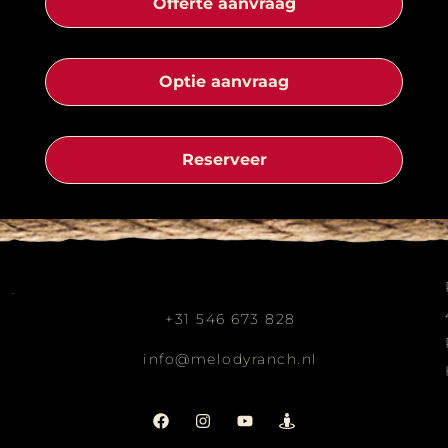
Offerte aanvraag
Optie aanvraag
Reserveer
+31 546 673 828
info@melodyranch.nl