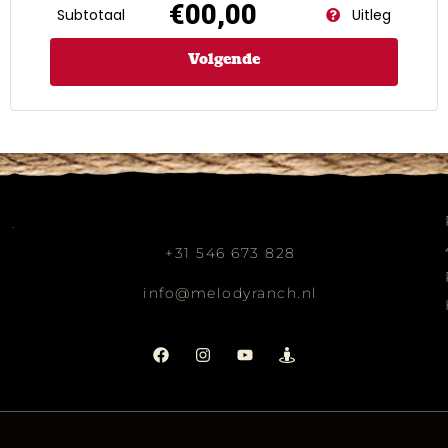
€00,00
Subtotaal
Uitleg
Volgende
+31 546 673 828
info@melodyranch.nl