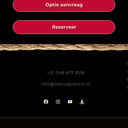
Optie aanvraag
Reserveer
+31 546 673 828
info@melodyranch.nl