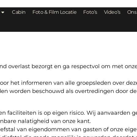
Cabin
Foto & Film Locatie
Foto’s
Video’s
Ons
nd overlast bezorgt en ga respectvol om met onz
oor het informeren van alle groepsleden over dez
eden worden beschouwd als overtredingen door de 
n faciliteiten is op eigen risico. Wij aanvaarden 
oonbare nalatigheid van onze kant.
r diefstal van eigendommen van gasten of onze eig