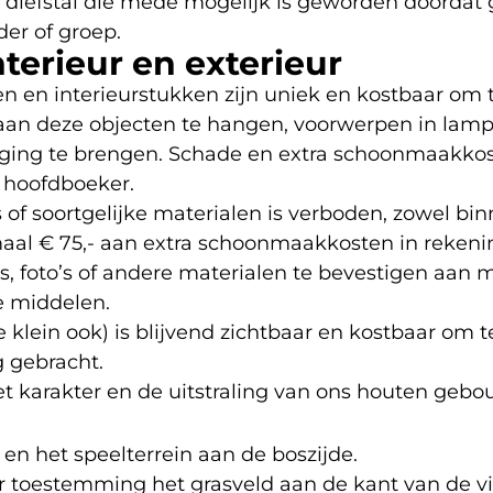
f diefstal die mede mogelijk is geworden doordat 
er of groep.
terieur en exterieur
n en interieurstukken zijn uniek en kostbaar om 
n deze objecten te hangen, voorwerpen in lampe
eweging te brengen. Schade en extra schoonmaakk
e hoofdboeker.
ers of soortgelijke materialen is verboden, zowel bi
aal € 75,- aan extra schoonmaakkosten in rekeni
rs, foto’s of andere materialen te bevestigen aan
re middelen.
 klein ook) is blijvend zichtbaar en kostbaar om t
g gebracht.
t karakter en de uitstraling van ons houten geb
n het speelterrein aan de boszijde.
r toestemming het grasveld aan de kant van de vi