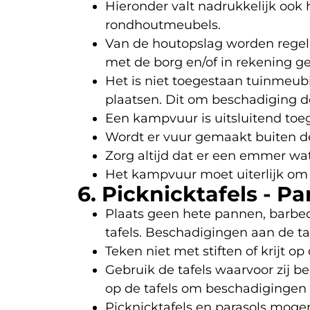
Hieronder valt nadrukkelijk ook
rondhoutmeubels.
Van de houtopslag worden regelm
met de borg en/of in rekening ge
Het is niet toegestaan tuinmeubi
plaatsen. Dit om beschadiging d
Een kampvuur is uitsluitend toeg
Wordt er vuur gemaakt buiten de 
Zorg altijd dat er een emmer wat
Het kampvuur moet uiterlijk om 2
6. Picknicktafels - Pa
Plaats geen hete pannen, barbe
tafels. Beschadigingen aan de ta
Teken niet met stiften of krijt op 
Gebruik de tafels waarvoor zij b
op de tafels om beschadigingen
Picknicktafels en parasols mogen