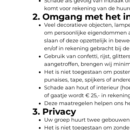
Schade als gevolg van inbraak o
komt voor rekening van de huurd
2. Omgang met het in
Veel decoratieve objecten, lampe
om persoonlijke eigendommen aa
slaan of deze opzettelijk in b
en/of in rekening gebracht bij d
Gebruik van confetti, rijst, glitt
aangetroffen, brengen wij minim
Het is niet toegestaan om poste
punaises, tape, spijkers of ande
Schade aan hout of interieur (hoe
of gaatje wordt € 25,- in rekenin
Deze maatregelen helpen ons he
3. Privacy
Uw groep huurt twee gebouwen e
Het is niet toegestaan om zonde