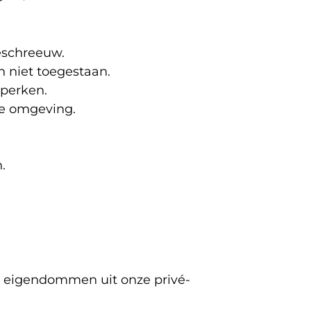
eschreeuw.
n niet toegestaan.
eperken.
de omgeving.
.
e eigendommen uit onze privé-