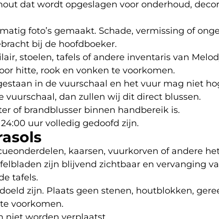
 hout dat wordt opgeslagen voor onderhoud, decor
atig foto’s gemaakt. Schade, vermissing of ong
bracht bij de hoofdboeker.
lair, stoelen, tafels of andere inventaris van Mel
oor hitte, rook en vonken te voorkomen.
estaan in de vuurschaal en het vuur mag niet hog
vuurschaal, dan zullen wij dit direct blussen.
er of brandblusser binnen handbereik is.
4:00 uur volledig gedoofd zijn.
rasols
cueonderdelen, kaarsen, vuurkorven of andere he
felbladen zijn blijvend zichtbaar en vervanging v
de tafels.
edoeld zijn. Plaats geen stenen, houtblokken, ge
 te voorkomen.
 niet worden verplaatst.