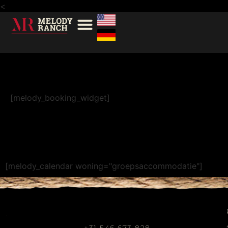
<
Book GA
[melody_booking_widget]
[melody_calendar woning="groepsaccommodatie"]