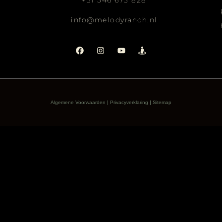
+31 546 673 828
info@melodyranch.nl
|
|
Algemene Voorwaarden
Privacyverklaring
Sitemap