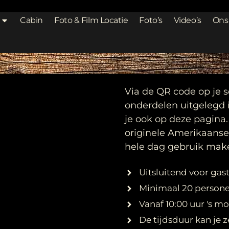
Cabin
Foto & Film Locatie
Foto’s
Video’s
Ons
Via de QR code op je sc
onderdelen uitgelegd 
je ook op deze pagina
originele Amerikaanse
hele dag gebruik make
Uitsluitend voor ga
Minimaal 20 person
Vanaf 10:00 uur 's m
De tijdsduur kan je z