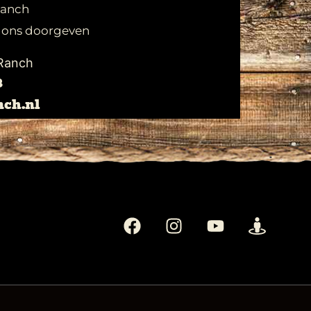
Ranch
n ons doorgeven
 Ranch
8
ch.nl