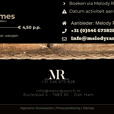
Boeken via Melody 
Datum activiteit aa
mes
Aanbieder: Melody
€ 4,50 p.p.
+31 (0)546 67382
zer werpen
info@melodyran
+31 546 673 828
info@melodyranch.nl
Ruiterpad 4 - 7683 RC - Den Ham
|
|
Algemene Voorwaarden
Privacyverklaring
Sitemap