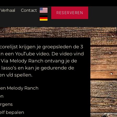
 Verhaal
Contact
RESERVEREN
orelijst krijgen je groepsleden de 3
in een YouTube video. De video vind
. Via Melody Ranch ontvang je de
 lasso’s en kan je gedurende de
n v/d spellen.
sten Melody Ranch
en
orgens
elf bepalen