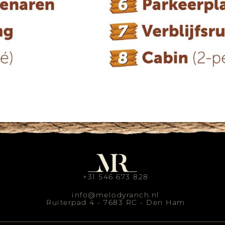
+31 546 673 828
info@melodyranch.nl
Ruiterpad 4 - 7683 RC - Den Ham