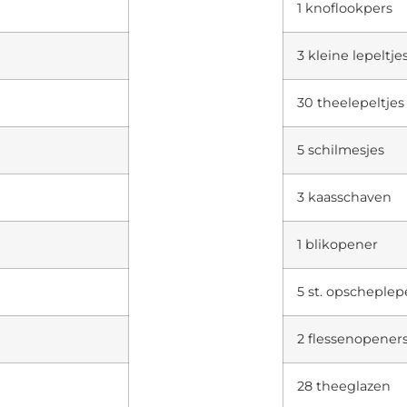
1 knoflookpers
3 kleine lepeltje
30 theelepeltjes
5 schilmesjes
3 kaasschaven
1 blikopener
5 st. opscheplepe
2 flessenopener
28 theeglazen