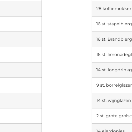
28 koffiemokke
16 st. stapelbier
16 st. Brandbier
16 st. limonadeg
14 st. longdrink
9 st. borrelglaze
14 st. wijnglazen
2 st. grote grols
14 eierdopjes