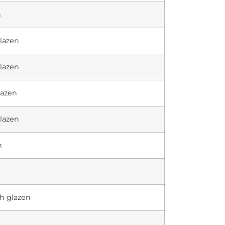
n
glazen
glazen
lazen
glazen
n
ch glazen