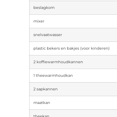
beslagkom
mixer
snelvaatwasser
plastic bekers en bakjes (voor kinderen)
2 koffiewarmhoudkannen
1 theewarmhoudkan
2 sapkannen
maatkan
theekan