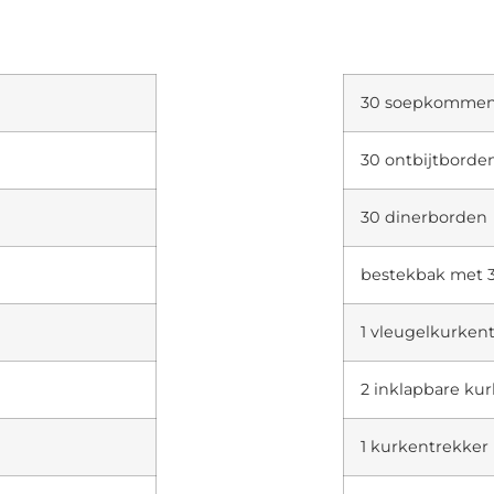
30 soepkomme
30 ontbijtborde
30 dinerborden
bestekbak met 3
1 vleugelkurken
2 inklapbare ku
1 kurkentrekker