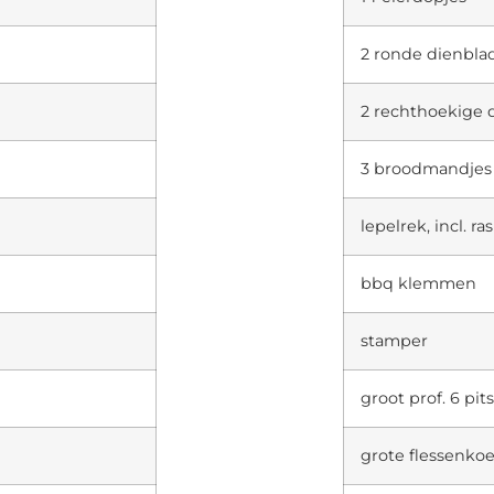
2 ronde dienbla
2 rechthoekige 
3 broodmandjes
lepelrek, incl. ra
bbq klemmen
stamper
groot prof. 6 pit
grote flessenkoe