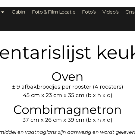
Cabin
Foto & Film Locatie
Foto’s
Video’s
Ons
entarislijst ke
Oven
± 9 afbakbroodjes per rooster (4 roosters)
45 cm x 23 cm x 35 cm (b x h x d)
Combimagnetron
37 cm x 26 cm x 39 cm (b x h x d)
asmiddel en vaatnaglans zijn aanwezig en wordt geleve