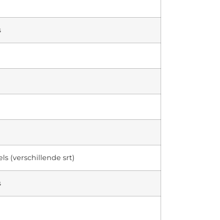
s
ls (verschillende srt)
s