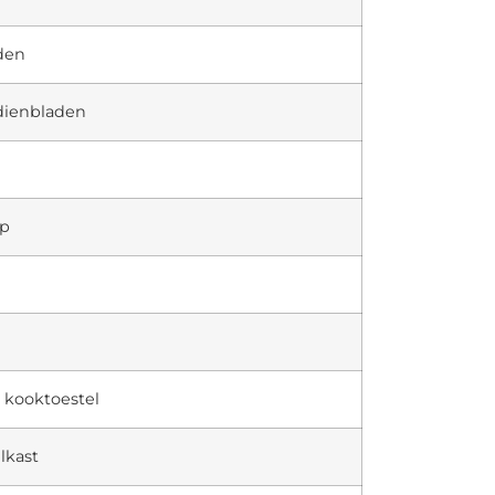
den
dienbladen
sp
s kooktoestel
lkast