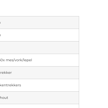
n
n
0x mes/vork/lepel
trekker
rkentrekkers
 hout